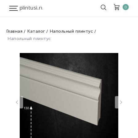
0
Главная
Каталог
Напольный плинтус
Корзина
Очистить все
Напольный плинтус
Товары
0
Скидка
0
Итого к оплате
0