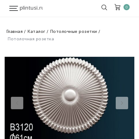
0
Главная
Каталог
Потолочные розетки
Корзина
Очистить все
Потолочная розетка
Товары
0
Скидка
0
Итого к оплате
0